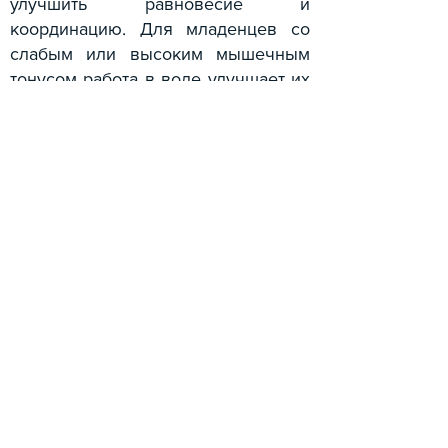
улучшить равновесие и
координацию. Для младенцев со
слабым или высоким мышечным
тонусом работа в воде улучшает их
состояние и уравновешивает его.
Младенцам с проблемой
неправильного положения шеи
работа в воде помогает укрепить
мышцы на слабой стороне. В
зимний период очень важно
продолжать занятия в воде, чтобы
укрепить иммунную систему и
улучшить моторику малышей,
поэтому занятия проходят круглый
год. Рекомендуется начинать в
возрасте 3 месяцев, когда малыш
сам держит голову.